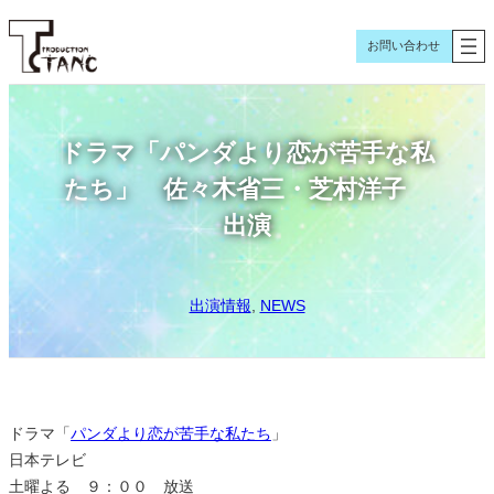
内
容
お問い合わせ
を
ス
キ
ドラマ「パンダより恋が苦手な私
ッ
プ
たち」 佐々木省三・芝村洋子
出演
出演情報
, 
NEWS
ドラマ「
パンダより恋が苦手な私たち
」
日本テレビ
土曜よる ９：００ 放送