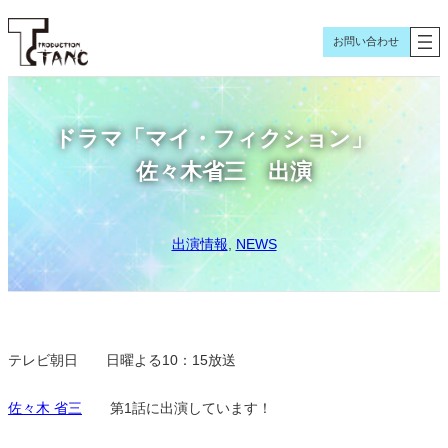
内
容
お問い合わせ
を
ス
キ
ドラマ「マイ・フィクション」
ッ
プ
佐々木省三 出演
出演情報
, 
NEWS
テレビ朝日 日曜よる10：15放送
佐々木 省三
第1話に出演しています！