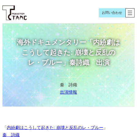
内
容
お問い合わせ
を
ス
キ
海外ドキュメンタリー「内紛劇は
ッ
プ
こうして起きた: 崩壊と反乱の
レ・ブルー」秦詩織 出演
秦 詩織
出演情報
「
内紛劇はこうして起きた: 崩壊と反乱のレ・ブルー
」
秦 詩織