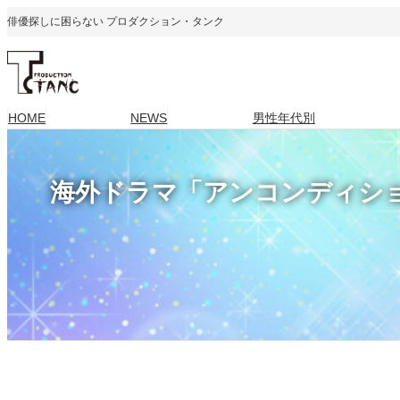
内
俳優探しに困らない プロダクション・タンク
容
を
ス
キ
HOME
NEWS
男性年代別
ッ
プ
海外ドラマ「アンコンディショ