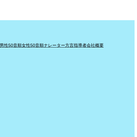
男性50音順
女性50音順
ナレーター
方言指導者
会社概要