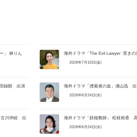
ー」 林りん
海外ドラマ「The Evil Lawyer:
2026年7月10日(金)
和田録朗 出演
海外ドラマ「捜索者の血」浦山迅 出
2026年6月24日(水)
」古川伴睦 出
海外ドラマ「鉄槌教師」 松枝裕香 
2026年6月24日(水)