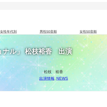
女性年代別
男性50音順
女性50音順
ナル」 松枝裕香 出演
松枝 裕香
出演情報
, 
NEWS