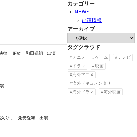
カテゴリー
NEWS
出演情報
アーカイブ
ア
ー
タグクラウド
 背きの法律」 麻鈴 和田録朗 出演
カ
アニメ
ゲーム
テレビ
イ
ドラマ
映画
ブ
海外アニメ
海外ドキュメンタリー
演
海外ドラマ
海外映画
高久りつ 兼安愛海 出演