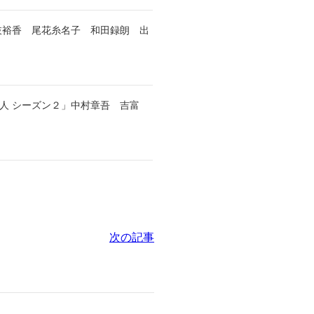
枝裕香 尾花糸名子 和田録朗 出
殺人 シーズン２」中村章吾 吉富
次の記事