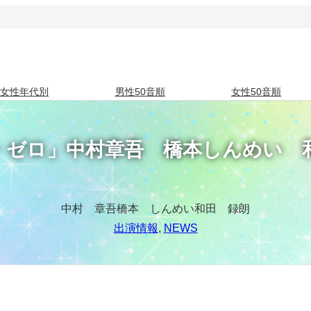
女性年代別
男性50音順
女性50音順
・ゼロ」中村章吾 橋本しんめい 
中村 章吾
橋本 しんめい
和田 録朗
出演情報
, 
NEWS