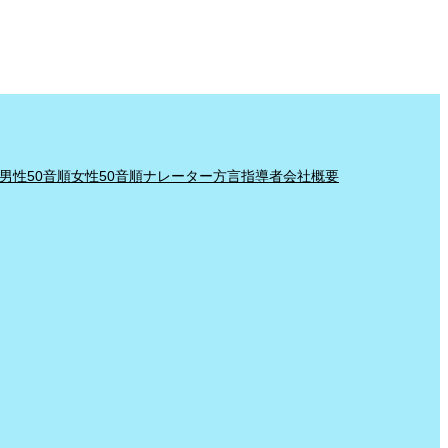
男性50音順
女性50音順
ナレーター
方言指導者
会社概要