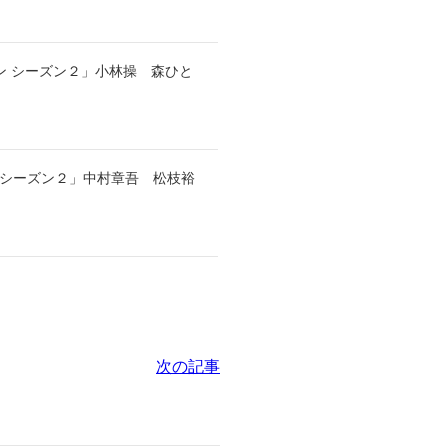
ン シーズン２」小林操 森ひと
シーズン２」中村章吾 松枝裕
次の記事