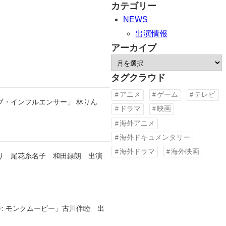
カテゴリー
NEWS
出演情報
アーカイブ
ア
ー
タグクラウド
カ
アニメ
ゲーム
テレビ
ブ・インフルエンサー」 林りん
イ
ドラマ
映画
ブ
海外アニメ
海外ドキュメンタリー
海外ドラマ
海外映画
んり 尾花糸名子 和田録朗 出演
: モンクムービー」古川伴睦 出