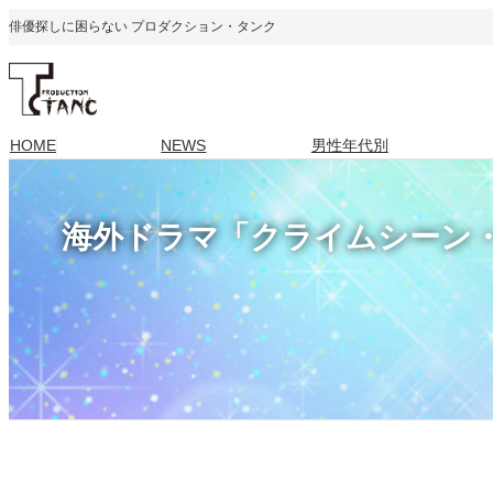
内
俳優探しに困らない プロダクション・タンク
容
を
ス
キ
HOME
NEWS
男性年代別
ッ
プ
海外ドラマ「クライムシーン