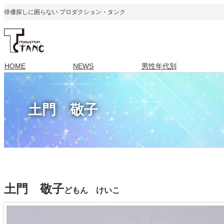
内
俳優探しに困らない プロダクション・タンク
容
を
ス
キ
HOME
NEWS
男性年代別
ッ
プ
土門 敬子
土門 敬子
どもん けいこ