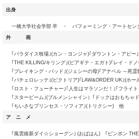
出身
一橋大学社会学部 卒 ・ パフォーミング・アートセンタ
外 画
｢パラダイス牧場｣(カン・ヨンジャ)｢ダウントン・アビー｣(
｢THE KILLING/キリング｣(ビアギテ・エガト)｢レイ・
｢ブレイキング・バッド｣(ジェシーの母)｢アナベル ～死霊
｢バチェロレッテ｣(ビクトリア)｢LAW&ORDER UK｣(ホ
｢ロスト・フューチャー｣｢人生はマラソンだ！｣｢フライト
｢スタービーム｣(ブルメンシャイン）｢ドックはおもちゃ
｢ちいさなプリンセス・ソフィア｣(トリクシー) 他
ア ニ メ
｢風雲維新ダイ☆ショーグン｣ (おばはん) ｢ピンポン THE AN