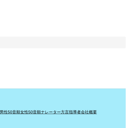
男性50音順
女性50音順
ナレーター
方言指導者
会社概要