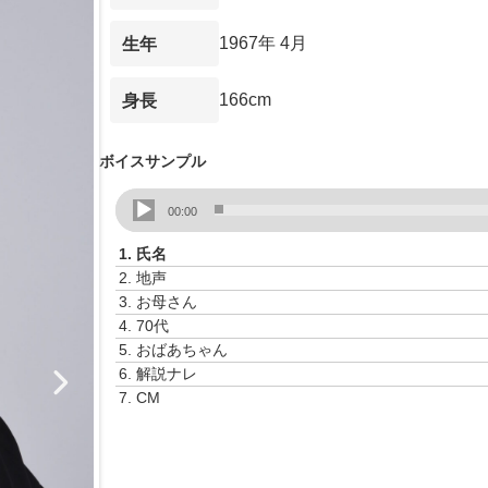
1967年 4月
生年
166cm
身長
ボイスサンプル
音
00:00
声
プ
1.
氏名
レ
2.
地声
ー
3.
お母さん
ヤ
4.
70代
ー
5.
おばあちゃん
6.
解説ナレ
7.
CM