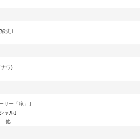
験史｣
ナワ)
トーリー「滝」｣
シャル｣
｣ 他