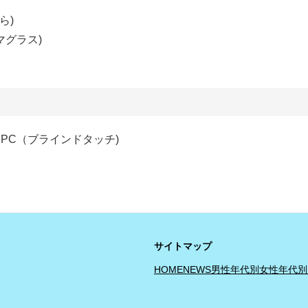
くら)
マグラス)
・ PC（ブラインドタッチ)
サイトマップ
HOME
NEWS
男性年代別
女性年代別