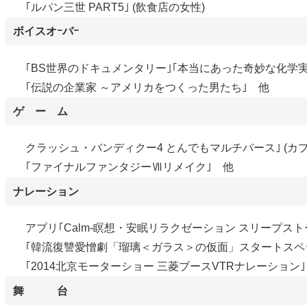
｢ルパン三世 PART5｣ (飲食店の女性)
ボイスオｰバｰ
｢BS世界のドキュメンタリー｣｢本当にあった奇妙な化学実
｢伝説の企業家 ～アメリカをつくった男たち｣ 他
ゲ ー ム
クラッシュ・バンディクー4 とんでもマルチバース｣ (カプ
｢ファイナルファンタジーⅦリメイク｣ 他
ナレーション
アプリ｢Calm-瞑想・安眠リラクゼーション スリープス
｢韓流復讐愛憎劇「瑠璃＜ガラス＞の仮面」スタートスペ
｢2014北京モーターショー 三菱ブースVTRナレーション
舞 台