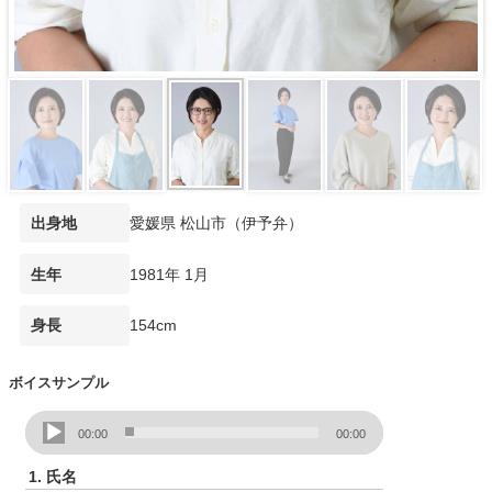
愛媛県 松山市（伊予弁）
出身地
1981年 1月
生年
154cm
身長
ボイスサンプル
音
00:00
00:00
声
プ
1.
氏名
レ