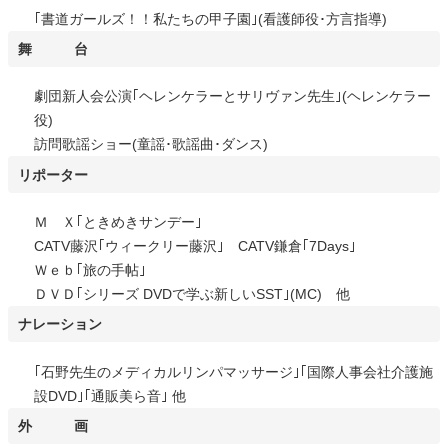
｢書道ガールズ！！私たちの甲子園｣(看護師役･方言指導)
舞 台
劇団新人会公演｢ヘレンケラーとサリヴァン先生｣(ヘレンケラー
役)
訪問歌謡ショー(童謡･歌謡曲･ダンス)
リポーター
Ｍ Ｘ｢ときめきサンデー｣
CATV藤沢｢ウィークリー藤沢｣ CATV鎌倉｢7Days｣
Ｗｅｂ｢旅の手帖｣
ＤＶＤ｢シリーズ DVDで学ぶ新しいSST｣(MC) 他
ナレーション
｢石野先生のメディカルリンパマッサージ｣｢国際人事会社介護施
設DVD｣｢通販美ら音｣ 他
外 画