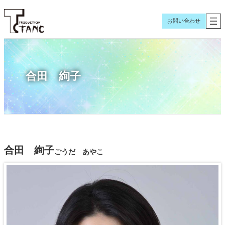
内
容
お問い合わせ
を
ス
キ
ッ
合田 絢子
プ
合田 絢子
ごうだ あやこ