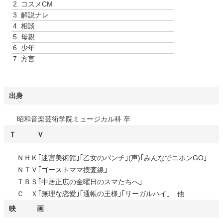
2.
コスメCM
ー
3.
解説ナレ
ヤ
4.
相談
ー
5.
母親
6.
少年
7.
方言
出身
昭和音楽芸術学院ミュージカル科 卒
Ｔ Ｖ
ＮＨＫ｢迷宮美術館｣｢乙女のパンチ｣(声)｢みんなでニホンGO｣
ＮＴＶ｢ゴーストママ捜査線｣
ＴＢＳ｢中居正広の金曜日のスマたちへ｣
Ｃ Ｘ｢無理な恋愛｣｢通帳の王様｣｢リーガルハイ｣ 他
映 画