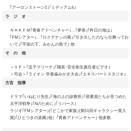
｢アーロンストーン2｣｢ミディアム6｣
ラ ジ オ
ＮＨＫＦＭ｢青春アドベンチャー｣…｢夢巻｣｢昨日の海は｣
｢FMシアター｣…｢ロクデナシの夜｣｢引き出したのなら仕舞ってお
いて｣｢宇宙の下、みかんの島で｣ 他
そ の 他
＜ＶＰ＞｢逗子マリーナ｣｢職長･安全衛生責任者ビデオ｣
＜司会＞｢ライオン 学童歯みがき大会｣｢エキスパートスタジオ｣
方言 指導
ドラマ｢いねむり先生｣｢海の上の診療所｣｢搭乗員たちが見つめた
太平洋戦争｣｢Nのために｣｢リバース｣
ラジオ｢FMシアター｣(｢どこかで家族｣(第51回ギャラクシー賞入
賞)｢ひとつきの楽園｣他）｢青春アドベンチャー｣ 他多数