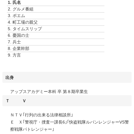
1.
氏名
レ
2.
グルメ番組
ー
3.
ポエム
ヤ
4.
町工場の親父
ー
5.
タイムスリップ
6.
憂国の士
7.
兵士
8.
企業幹部
9.
方言
出身
アップスアカデミー本科 卒 第８期卒業生
Ｔ Ｖ
ＮＴＶ｢行列の出来る法律相談所｣
Ｅ Ｘ｢警視庁・捜査一課長6｣｢快盗戦隊ルパンレンジャーVS警
察戦隊パトレンジャー｣