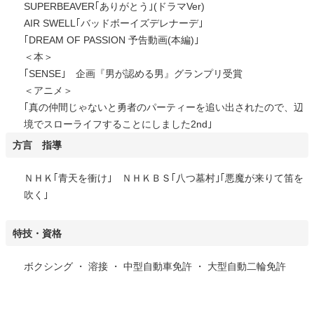
SUPERBEAVER｢ありがとう｣(ドラマVer)
AIR SWELL｢バッドボーイズデレナーデ｣
｢DREAM OF PASSION 予告動画(本編)｣
＜本＞
｢SENSE｣ 企画『男が認める男』グランプリ受賞
＜アニメ＞
｢真の仲間じゃないと勇者のパーティーを追い出されたので、辺
境でスローライフすることにしました2nd｣
方言 指導
ＮＨＫ｢青天を衝け｣ ＮＨＫＢＳ｢八つ墓村｣｢悪魔が来りて笛を
吹く｣
特技・資格
ボクシング ・ 溶接 ・ 中型自動車免許 ・ 大型自動二輪免許