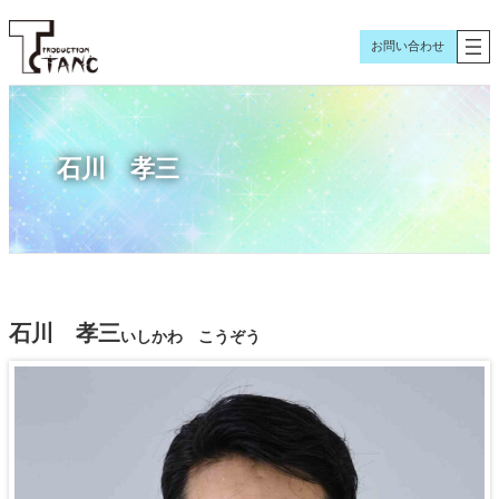
内
容
お問い合わせ
を
ス
キ
ッ
石川 孝三
プ
石川 孝三
いしかわ こうぞう