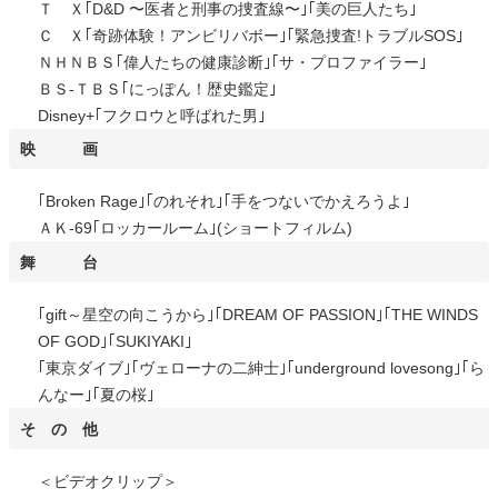
Ｔ Ｘ｢D&D 〜医者と刑事の捜査線〜｣｢美の巨人たち｣
Ｃ Ｘ｢奇跡体験！アンビリバボー｣｢緊急捜査!トラブルSOS｣
ＮＨＮＢＳ｢偉人たちの健康診断｣｢サ・プロファイラー｣
ＢＳ-ＴＢＳ｢にっぽん！歴史鑑定｣
Disney+｢フクロウと呼ばれた男｣
映 画
｢Broken Rage｣｢のれそれ｣｢手をつないでかえろうよ｣
ＡＫ-69｢ロッカールーム｣(ショートフィルム)
舞 台
｢gift～星空の向こうから｣｢DREAM OF PASSION｣｢THE WINDS
OF GOD｣｢SUKIYAKI｣
｢東京ダイブ｣｢ヴェローナの二紳士｣｢underground lovesong｣｢ら
んなー｣｢夏の桜｣
そ の 他
＜ビデオクリップ＞