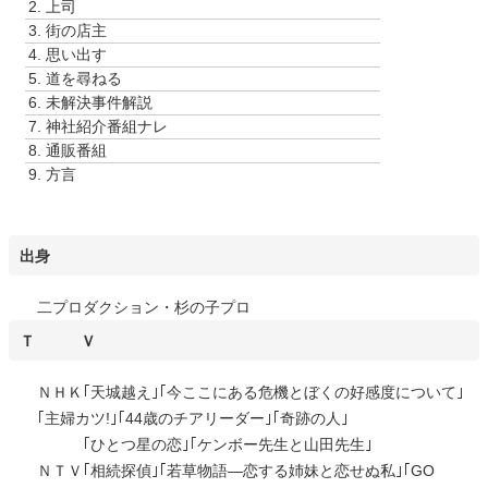
2.
上司
ー
3.
街の店主
ヤ
4.
思い出す
ー
5.
道を尋ねる
6.
未解決事件解説
7.
神社紹介番組ナレ
8.
通販番組
9.
方言
出身
二プロダクション・杉の子プロ
Ｔ Ｖ
ＮＨＫ｢天城越え｣｢今ここにある危機とぼくの好感度について｣
｢主婦カツ!｣｢44歳のチアリーダー｣｢奇跡の人｣
｢ひとつ星の恋｣｢ケンボー先生と山田先生｣
ＮＴＶ｢相続探偵｣｢若草物語―恋する姉妹と恋せぬ私｣｢GO