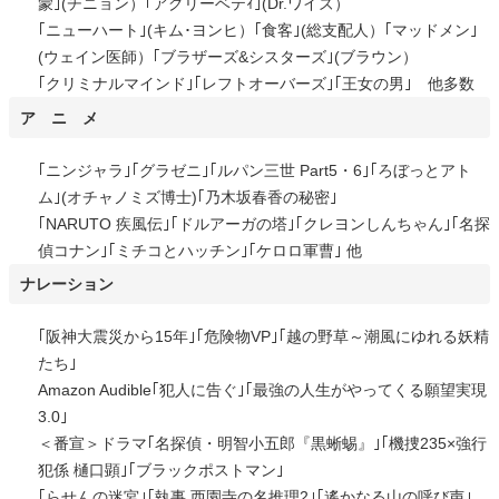
蒙｣(チニョン）｢アグリーベテｨ｣(Dr.ワイズ）
｢ニューハート｣(キム･ヨンヒ）｢食客｣(総支配人）｢マッドメン｣
(ウェイン医師）｢ブラザーズ&シスターズ｣(ブラウン）
｢クリミナルマインド｣｢レフトオーバーズ｣｢王女の男｣ 他多数
ア ニ メ
｢ニンジャラ｣｢グラゼニ｣｢ルパン三世 Part5・6｣｢ろぼっとアト
ム｣(オチャノミズ博士)｢乃木坂春香の秘密｣
｢NARUTO 疾風伝｣｢ドルアーガの塔｣｢クレヨンしんちゃん｣｢名探
偵コナン｣｢ミチコとハッチン｣｢ケロロ軍曹｣ 他
ナレーション
｢阪神大震災から15年｣｢危険物VP｣｢越の野草～潮風にゆれる妖精
たち｣
Amazon Audible｢犯人に告ぐ｣｢最強の人生がやってくる願望実現
3.0｣
＜番宣＞ドラマ｢名探偵・明智小五郎『黒蜥蜴』｣｢機捜235×強行
犯係 樋口顕｣｢ブラックポストマン｣
｢らせんの迷宮｣｢執事 西園寺の名推理2｣｢遙かなる山の呼び声｣