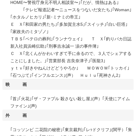
HOME〜警視庁身元不明人相談室〜｣｢だが、情熱はある｣
｢テレビ報道記者〜ニュースをつないだ女たち｣｢Woman｣
｢ホタルノヒカリ｣｢新･ミナミの帝王｣
Ｅ Ｘ｢和田家の男たち｣｢多加賀主水5｣｢スイッチ｣｢白い巨塔｣
｢家政夫のミタゾノ｣
ＴＢＳ｢ペテロの葬列｣｢ランナウェイ｣ Ｔ Ｘ｢釣りバカ日誌
新入社員浜崎伝助｣｢刑事吉永誠一 涙の事件簿｣
Ｃ Ｘ｢北くんがかわいすぎて手に余るので、３人でシェアする
ことにしました。｣｢営業部長 吉良奈津子｣｢医龍3｣
ｙｔｖ｢好きやねんけどどうやろか｣ ＷＯＷＯＷ｢トッカイ｣
｢石つぶて｣｢インフルエンス｣(声） Ｈｕｌｕ｢死神さん2｣
映 画
｢首｣｢火花｣｢ザ・ファブル 殺さない殺し屋｣(声）｢天使にアイム
ファイン｣(声)
外 画
｢コッソンビ 二花院の秘密｣｢東京裁判｣｢レｯドクリフ｣(関平）｢朱