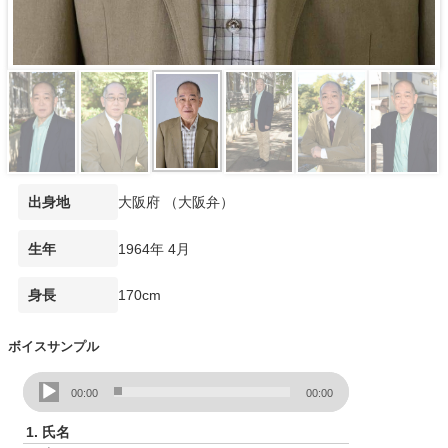
大阪府 （大阪弁）
出身地
1964年 4月
生年
170cm
身長
ボイスサンプル
音
00:00
00:00
声
プ
1.
氏名
レ