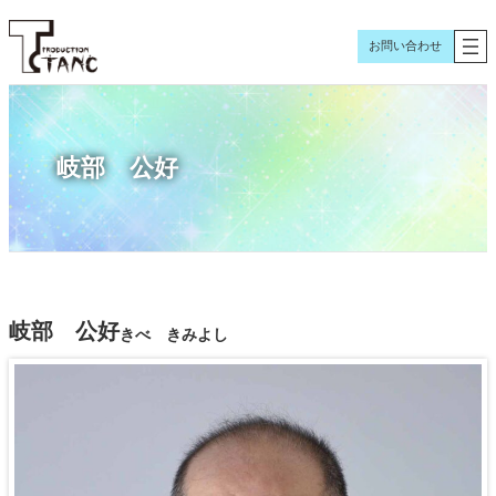
内
容
お問い合わせ
を
ス
キ
ッ
岐部 公好
プ
岐部 公好
きべ きみよし