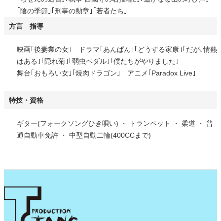
｢陰の季節｣｢刑事の勲章｣｢若者たち｣
方言 指導
映画｢後妻業の女｣ ドラマ｢あんぱん｣｢どうする家康｣｢だが､情熱
はある｣｢隠れ菊｣｢弱虫ペダル｣｢僕たちがやりました｣
舞台｢おもろい女｣｢焼肉ドラゴン｣ アニメ｢Paradox Live｣
特技・資格
ギター(フォークソングひき唄い) ・ トランペット ・ 柔道 ・ 普
通自動車免許 ・ 中型自動二輪(400CCまで)