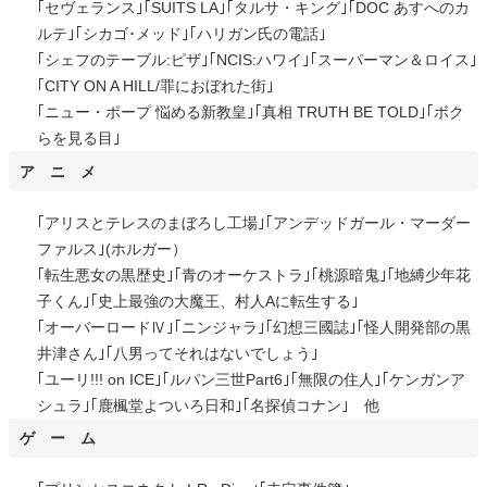
｢セヴェランス｣｢SUITS LA｣｢タルサ・キング｣｢DOC あすへのカ
ルテ｣｢シカゴ･メッド｣｢ハリガン氏の電話｣
｢シェフのテーブル:ピザ｣｢NCIS:ハワイ｣｢スーパーマン＆ロイス｣
｢CITY ON A HILL/罪におぼれた街｣
｢ニュー・ポープ 悩める新教皇｣｢真相 TRUTH BE TOLD｣｢ボク
らを見る目｣
ア ニ メ
｢アリスとテレスのまぼろし工場｣｢アンデッドガール・マーダー
ファルス｣(ホルガー）
｢転生悪女の黒歴史｣｢青のオーケストラ｣｢桃源暗鬼｣｢地縛少年花
子くん｣｢史上最強の大魔王、村人Aに転生する｣
｢オーバーロードⅣ｣｢ニンジャラ｣｢幻想三國誌｣｢怪人開発部の黒
井津さん｣｢八男ってそれはないでしょう｣
｢ユーリ!!! on ICE｣｢ルパン三世Part6｣｢無限の住人｣｢ケンガンア
シュラ｣｢鹿楓堂よついろ日和｣｢名探偵コナン｣ 他
ゲ ー ム