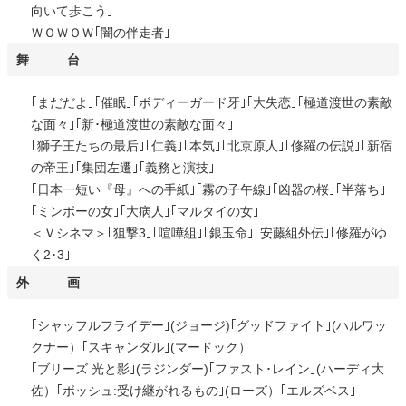
向いて歩こう｣
ＷＯＷＯＷ｢闇の伴走者｣
舞 台
｢まだだよ｣｢催眠｣｢ボディーガード牙｣｢大失恋｣｢極道渡世の素敵
な面々｣｢新･極道渡世の素敵な面々｣
｢獅子王たちの最后｣｢仁義｣｢本気｣｢北京原人｣｢修羅の伝説｣｢新宿
の帝王｣｢集団左遷｣｢義務と演技｣
｢日本一短い『母』への手紙｣｢霧の子午線｣｢凶器の桜｣｢半落ち｣
｢ミンボーの女｣｢大病人｣｢マルタイの女｣
＜Ｖシネマ＞｢狙撃3｣｢喧嘩組｣｢銀玉命｣｢安藤組外伝｣｢修羅がゆ
く2･3｣
外 画
｢シャッフルフライデー｣(ジョージ)｢グッドファイト｣(ハルワッ
クナー）｢スキャンダル｣(マードック）
｢ブリーズ 光と影｣(ラジンダー)｢ファスト･レイン｣(ハーディ大
佐）｢ボッシュ:受け継がれるもの｣(ローズ）｢エルズベス｣