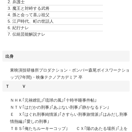
2.
弁護士
ー
3.
魔王と対峙する武将
ヤ
4.
孫と会って喜ぶ祖父
ー
5.
江戸時代、町の世話人
6.
紀行ナレ
7.
伝統芸能解説ナレ
出身
東映演技研修所プロダクション・ボンバー森尾ボイスワークショ
ップ(7年間)・映像テクノアカデミア 卒
Ｔ Ｖ
ＮＨＫ｢元禄繚乱｣｢琉球の風｣｢十時半睡事件帖｣
ＮＴＶ｢はだかの刑事｣｢あぶない刑事｣｢静かなるドン｣
Ｅ Ｘ｢はぐれ刑事純情派｣｢さすらい刑事旅情派｣｢はみだし刑事
情熱編｣｢愛しの刑事｣
ＴＢＳ｢俺たちルーキーコップ｣ ＣＸ｢陽のあたる場所｣｢上を