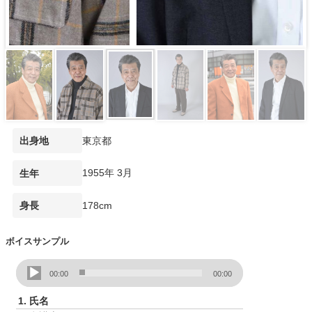
東京都
出身地
1955年 3月
生年
178cm
身長
ボイスサンプル
音
00:00
00:00
声
プ
1.
氏名
レ