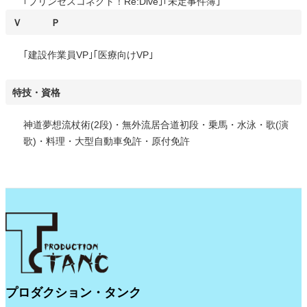
｢プリンセスコネクト！Re:Dive｣｢未定事件簿｣
Ｖ Ｐ
｢建設作業員VP｣｢医療向けVP｣
特技・資格
神道夢想流杖術(2段)・無外流居合道初段・乗馬・水泳・歌(演
歌)・料理・大型自動車免許・原付免許
プロダクション・タンク