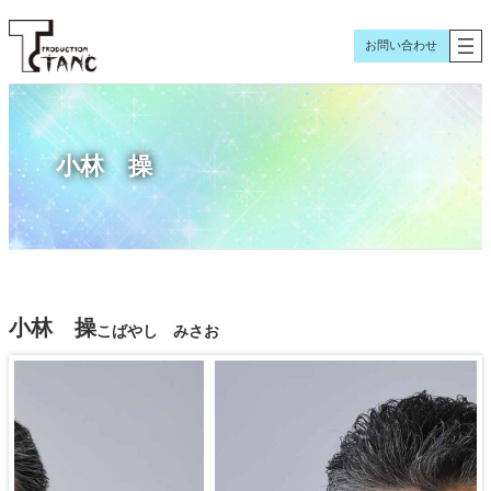
内
容
お問い合わせ
を
ス
キ
ッ
小林 操
プ
小林 操
こばやし みさお