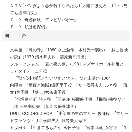
ＮＴＶ｢パンダより恋が苦手な私たち｣｢太陽にほえろ！｣｢いつ見
ても波瀾万丈」
Ｃ Ｘ｢奇跡体験！アンビリバボー｣
Ｅ Ｘ｢私は名探偵」
舞 台
文学座 ｢雁の寺｣（1980 水上勉作 木村光一演出）「戯曲冒険
小説｣（1979 清水邦夫作 藤原新平演出）
フルーツジャム ｢夏の夜の夢｣（1981 スズナリホール柿落と
し）タイテーニア役
｢下北心中物語｣｢たいぴすと/とら」など主演(〜1984）
向陽舎 ｢薔薇と海賊｣楓阿里子役 ｢サド侯爵夫人｣ルネ役 ｢班
女｣実子役 ｢葵上｣六条康子役
｢卒塔婆小町｣詩人役 ｢弱法師｣桜間級子役 ｢邯鄲｣菊役など
（作:三島由紀夫 演出:久保亜津子）
DULL-COLORED POP ｢小部屋の中のマリー｣教師役 ｢マリー
ドブランヴィリエ侯爵夫人｣侯爵夫人母役
五反田団 ｢生きてるものか｣今日子役 ｢宮本武蔵｣女将役 ｢生