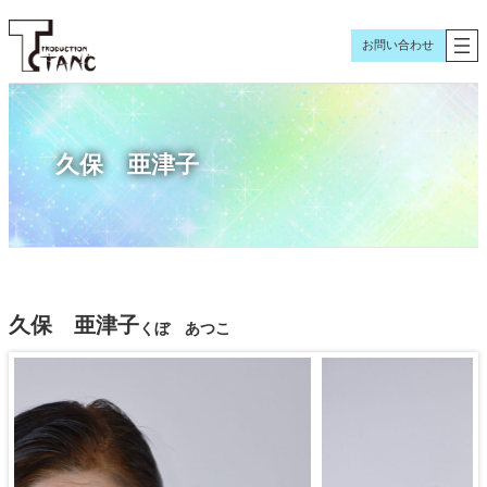
内
容
お問い合わせ
を
ス
キ
ッ
久保 亜津子
プ
久保 亜津子
くぼ あつこ