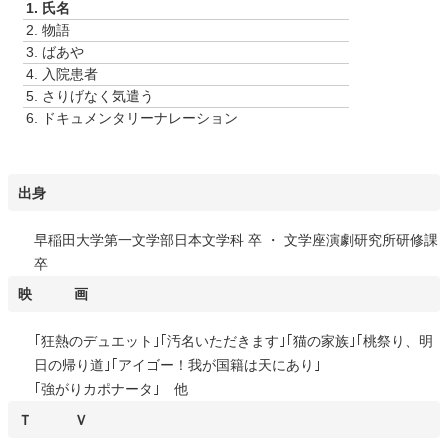
1.
氏名
レ
2.
物語
ー
3.
ばあや
ヤ
4.
入院患者
ー
5.
さりげなく気遣う
6.
ドキュメンタリーナレーション
出身
早稲田大学第一文学部日本文学科 卒 ・ 文学座演劇研究所研修課
卒
映 画
｢狂熱のデュエット｣｢汚名いただきます｣｢猫の家族｣｢桃祭り、明
日の帰り道｣｢アイゴー！我が国籍は天にあり｣
｢強がりカポナータ｣ 他
Ｔ Ｖ