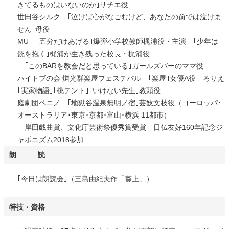
きてるものはいないのか｣サチエ役
世田谷シルク ｢泣けば心がなごむけど、あなたの前では泣けま
せん｣母役
MU ｢五分だけあげる｣爆弾小学校教師梶浦役・主演 ｢少年は
銃を抱く｣梶浦が生き残った校長・梶浦役
｢このBARを教会だと思っている｣ガールズバーのママ役
ハイトブの会 燐光群楽屋フェステバル ｢楽屋｣女優A役 ろりえ
｢実家物語｣｢桃テント｣｢いけない先生｣教頭役
庭劇団ペニノ ｢地獄谷温泉無明ノ宿｣芸妓文枝役（ヨーロッパ･
オーストラリア･東京･京都･富山･横浜 11都市）
岸田戯曲賞、文化庁芸術祭優秀賞受賞 日仏友好160年記念ジ
ャポニズム2018参加
朗 読
｢今日は朗読会｣（三島由紀夫作「葵上」）
特技・資格