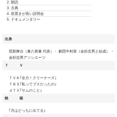
2.
朗読
ー
3.
古典
ヤ
4.
前置きが長い説明会
ー
5.
ドキュメンタリー
出身
団新舞台（兼八善兼 代表）・ 劇団中村座（金杉忠男と結成） ・
金杉忠男アソシエーツ
Ｔ Ｖ
ＴＶＫ｢全力！クリーナーズ｣
ＴＢＳ｢私ってブスだったの｣
ｄＴＶ｢サムのこと｣
映 画
｢月はどっちに出てる｣