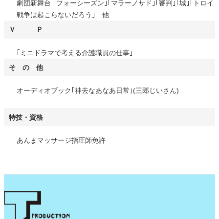
劇団新舞台 ｢フォーシーズン｣｢マラーノサド｣｢審判｣｢城｣｢トロイ
戦争は起こらないだろう｣ 他
Ｖ Ｐ
｢ミニドラマで考える介護職員の仕事｣
そ の 他
オーディオブック｢神去なあなあ日常｣(三郎じいさん)
特技・資格
あんまマッサージ指圧師免許