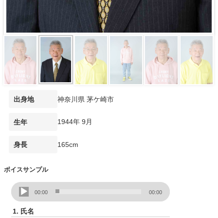
神奈川県 茅ケ崎市
出身地
1944年 9月
生年
165cm
身長
ボイスサンプル
音
00:00
00:00
声
プ
1.
氏名
レ