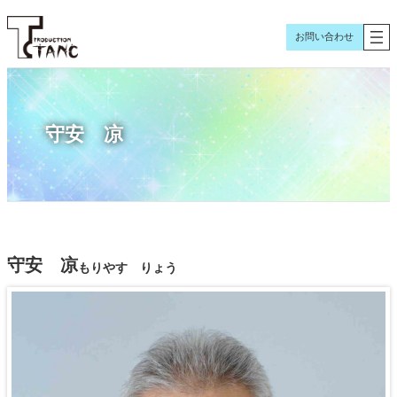
内
容
お問い合わせ
を
ス
キ
ッ
守安 凉
プ
守安 凉
もりやす りょう