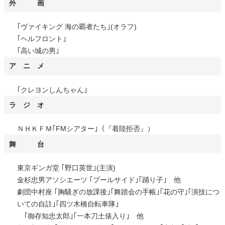
外 画
｢ヴァイキング 海の覇者たち｣(オラフ)
｢ヘルフロント｣
｢高い城の男｣
ア ニ メ
｢クレヨンしんちゃん｣
ラ ジ オ
ＮＨＫＦＭ｢FMシアター｣（『着陸拒否』）
舞 台
東京ギンガ堂 ｢野口英世｣(主演)
金杉忠男アソシエーツ ｢プールサイド｣｢踊り子｣ 他
劇団中村座 ｢胸騒ぎの放課後｣｢舞踏会の手帳｣｢花の守｣｢演技につ
いての自註｣｢四ツ木橋自転車隊｣
｢御存知忠太郎｣｢一本刀土俵入り｣ 他