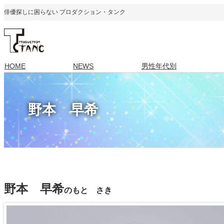
内
俳優探しに困らない プロダクション・タンク
容
を
ス
キ
HOME
NEWS
男性年代別
ッ
プ
野本 早希
野本 早希
のもと さき