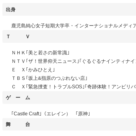
出身
鹿児島純心女子短期大学卒・インターナショナルメディア
Ｔ Ｖ
ＮＨＫ｢美と若さの新常識｣
ＮＴＶ｢ザ！世界仰天ニュース｣｢ぐるぐるナインティナイ
Ｅ Ｘ｢かみひとえ｣
ＴＢＳ｢坂上&指原のつぶれない店｣
Ｃ Ｘ｢緊急捜査！トラブルSOS｣｢奇跡体験！アンビリバ
ゲ ー ム
｢Castle Craft｣（エレイン） ｢原神｣
舞 台