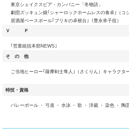
東京シェイクスピア・カンパニー「冬物語」
劇団ズッキュン娘｢シャーロックホームレスの食卓｣（コ
居酒屋ベースボール｢ブリキの卓袱台｣（豊永幸子役）
Ｖ Ｐ
｢営業統括本部NEWS｣
そ の 他
ご当地ヒーロー｢薩摩剣士隼人｣（さくりん）キャラクタ
特技・資格
バレーボール ・ 弓道 ・ 水泳 ・ 歌 ・ 洋裁 ・ 染色 ・ 