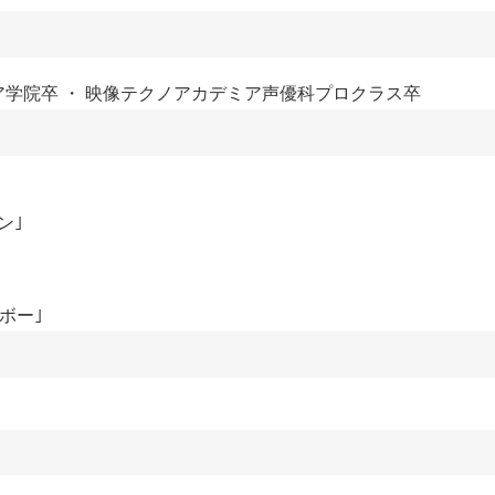
学院卒 ・ 映像テクノアカデミア声優科プロクラス卒
ン｣
ボー｣