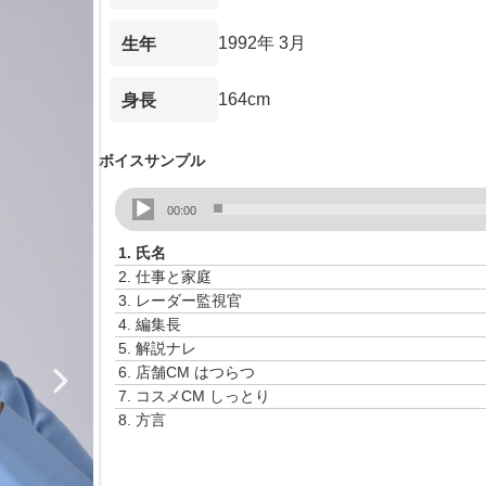
1992年 3月
生年
164cm
身長
ボイスサンプル
音
00:00
声
プ
1.
氏名
レ
2.
仕事と家庭
ー
3.
レーダー監視官
ヤ
4.
編集長
ー
5.
解説ナレ
6.
店舗CM はつらつ
7.
コスメCM しっとり
8.
方言