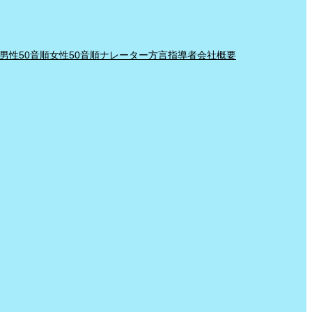
男性50音順
女性50音順
ナレーター
方言指導者
会社概要