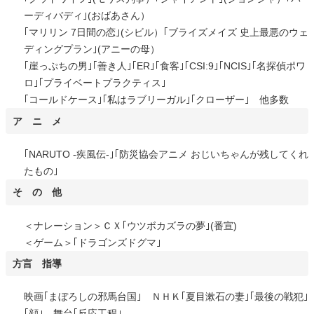
ーディバディ｣(おばあさん）
｢マリリン 7日間の恋｣(シビル）｢ブライズメイズ 史上最悪のウェ
ディングプラン｣(アニーの母）
｢崖っぷちの男｣｢善き人｣｢ER｣｢食客｣｢CSI:9｣｢NCIS｣｢名探偵ポワ
ロ｣｢プライベートプラクティス｣
｢コールドケース｣｢私はラブリーガル｣｢クローザー｣ 他多数
ア ニ メ
｢NARUTO -疾風伝-｣｢防災協会アニメ おじいちゃんが残してくれ
たもの｣
そ の 他
＜ナレーション＞ＣＸ｢ウツボカズラの夢｣(番宣)
＜ゲーム＞｢ドラゴンズドグマ｣
方言 指導
映画｢まぼろしの邪馬台国｣ ＮＨＫ｢夏目漱石の妻｣｢最後の戦犯｣
｢顔｣ 舞台｢反応工程｣