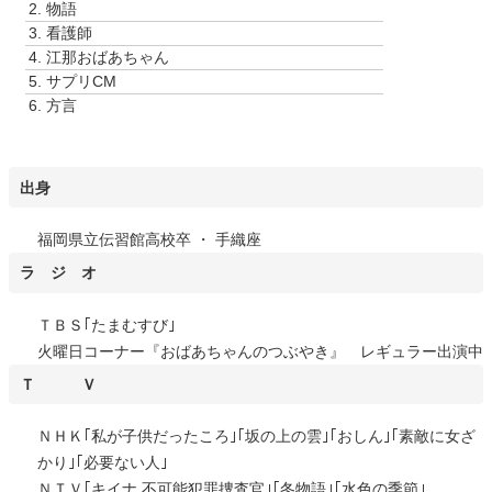
2.
物語
ー
3.
看護師
ヤ
4.
江那おばあちゃん
ー
5.
サプリCM
6.
方言
出身
福岡県立伝習館高校卒 ・ 手織座
ラ ジ オ
ＴＢＳ｢たまむすび｣
火曜日コーナー『おばあちゃんのつぶやき』 レギュラー出演中
Ｔ Ｖ
ＮＨＫ｢私が子供だったころ｣｢坂の上の雲｣｢おしん｣｢素敵に女ざ
かり｣｢必要ない人｣
ＮＴＶ｢キイナ 不可能犯罪捜査官｣｢冬物語｣｢水色の季節｣