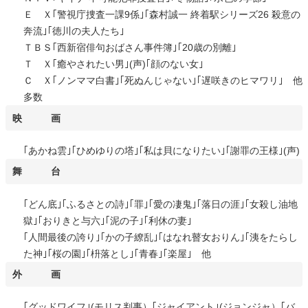
Ｅ Ｘ｢警視庁捜査一課9係｣｢森村誠一 終着駅シリーズ26 殺意の
奔流｣｢徳川の夫人たち｣
ＴＢＳ｢西新宿俳句おばさん事件簿｣｢20歳の別離｣
Ｔ Ｘ｢癒やされたい男｣(声)｢顔のない女｣
Ｃ Ｘ｢ノンママ白書｣｢死ぬんじゃない｣｢遅咲きのヒマワリ｣ 他
多数
映 画
｢あかね雲｣｢ひめゆりの塔｣｢私は貝になりたい｣｢謝罪の王様｣(声)
舞 台
｢どん底｣｢ふるさとの詩｣｢罪｣｢愛の凄鬼｣｢落日の涯｣｢女殺し油地
獄｣｢おりきと与六｣｢泥の子｣｢利休の妻｣
｢人間最後の誇り｣｢かの子繚乱｣｢はなれ瞽女おりん｣｢洟をたらし
た神｣｢桜の園｣｢枡落とし｣｢青春｣｢楽屋｣ 他
外 画
｢グッドワイフ｣(モリス判事）｢ジャイアント｣(ジョンジャ）｢バ