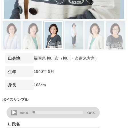
福岡県 柳川市（柳川・久留米方言）
出身地
1940年 9月
生年
163cm
身長
ボイスサンプル
音
00:00
00:00
声
プ
1.
氏名
レ