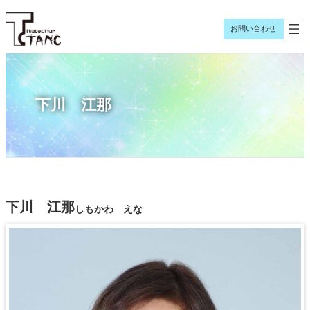
内
容
お問い合わせ
を
ス
キ
ッ
下川 江那
プ
下川 江那
しもかわ えな