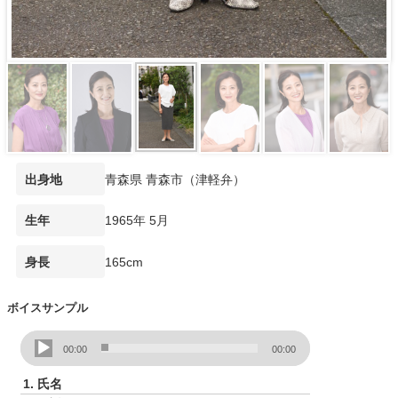
青森県 青森市（津軽弁）
出身地
1965年 5月
生年
165cm
身長
ボイスサンプル
音
00:00
00:00
声
プ
1.
氏名
レ