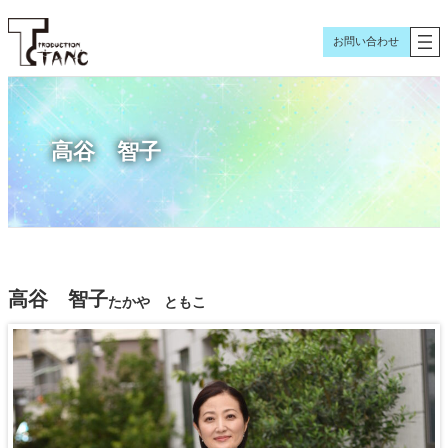
内
容
お問い合わせ
を
ス
キ
ッ
高谷 智子
プ
高谷 智子
たかや ともこ