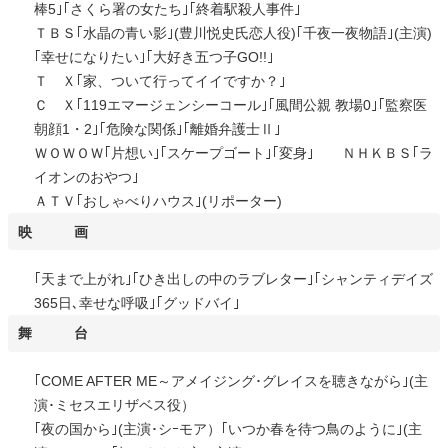
棒5｣｢さくら署の女たち｣｢終着駅殺人事件｣
ＴＢＳ｢水晶の青い影｣(豊川悦史氏恋人役)｢千夜一夜物語｣(主演)
｢幸せになりたい｣｢大好き五つ子GO!!｣
Ｔ Ｘ｢家、ついて行ってイイですか？｣
Ｃ Ｘ｢119エマージェンシーコール｣｢風間公親 教場0｣｢監察医
朝顔1・2｣｢危険な関係｣｢離婚弁護士Ⅱ｣
ＷＯＷＯＷ｢片想い｣｢スケープゴート｣｢変身｣ ＮＨＫＢＳ｢ラ
イオンのおやつ｣
ＡＴＶ｢おしゃべりハウス｣(リポーター)
映 画
｢天まで上がれ｣｢ひき出しの中のラブレター｣｢シャンティデイズ
365日､幸せな呼吸｣｢グッドバイ｣
舞 台
｢COME AFTER ME～アメイジング･グレイスを聴きながら｣(主
演･ミセスエリザベス役）
｢夜の国から｣(主演･シｰモア）｢いつか春を待つ鳥のように｣(主