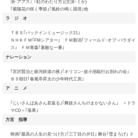
演･アアス）｢虹のわたり方｣(主演･ミか)
｢紫陽花の咲く季節｣｢風鈴の鳴く国境｣他
ラ ジ オ
ＴＢＳ｢パックインミュージック21｣
ＮＨＫＦＭ｢FMシアター｣ ＦＭ新潟｢フィールド･オブ･パラダイ
ス｣ ＦＭ青森｢素敵な一番｣
ナレーション
｢宮沢賢治と銀河鉄道の夜｣｢オリコン･故小池聡行お別れの会｣
ＢＳ朝日｢春風亭昇太の少年時代工房｣
ア ニ メ
｢じいさんばあさん若返る｣｢舞妓さんちのまかないさん｣ ＜ドラ
マCD＞｢落果｣
方言 指導
映画｢最高の人生の見つけ方｣｢三丁目の夕日｣ 舞台｢雪まろげ｣ ド