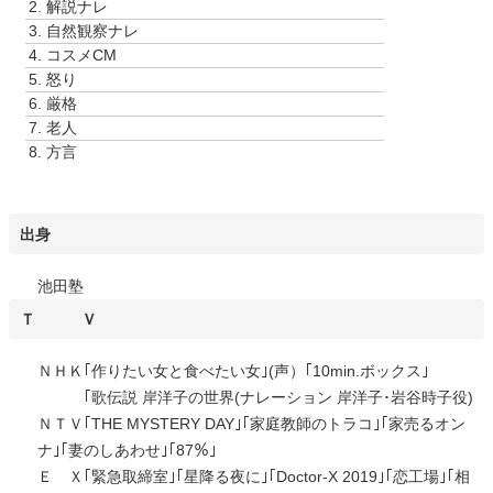
2.
解説ナレ
ー
3.
自然観察ナレ
ヤ
4.
コスメCM
ー
5.
怒り
6.
厳格
7.
老人
8.
方言
出身
池田塾
Ｔ Ｖ
ＮＨＫ｢作りたい女と食べたい女｣(声）｢10min.ボックス｣
｢歌伝説 岸洋子の世界(ナレーション 岸洋子･岩谷時子役)
ＮＴＶ｢THE MYSTERY DAY｣｢家庭教師のトラコ｣｢家売るオン
ナ｣｢妻のしあわせ｣｢87％｣
Ｅ Ｘ｢緊急取締室｣｢星降る夜に｣｢Doctor-X 2019｣｢恋工場｣｢相