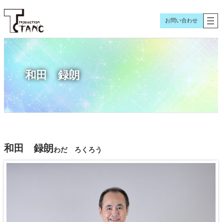
内
容
お問い合わせ
を
ス
キ
ッ
和田 録朗
プ
和田 録朗
わだ ろくろう