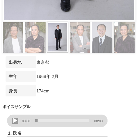
東京都
出身地
1968年 2月
生年
174cm
身長
ボイスサンプル
音
00:00
00:00
声
プ
1.
氏名
レ