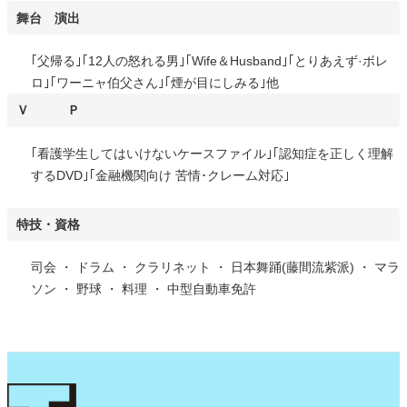
舞台 演出
｢父帰る｣｢12人の怒れる男｣｢Wife＆Husband｣｢とりあえず·ボレ
ロ｣｢ワーニャ伯父さん｣｢煙が目にしみる｣他
Ｖ Ｐ
｢看護学生してはいけないケースファイル｣｢認知症を正しく理解
するDVD｣｢金融機関向け 苦情･クレーム対応｣
特技・資格
司会 ・ ドラム ・ クラリネット ・ 日本舞踊(藤間流紫派) ・ マラ
ソン ・ 野球 ・ 料理 ・ 中型自動車免許