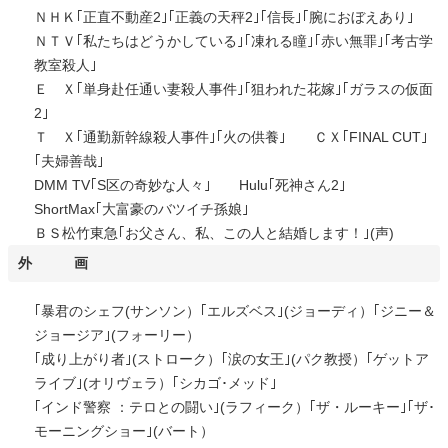
ＮＨＫ｢正直不動産2｣｢正義の天秤2｣｢信長｣｢腕におぼえあり｣
ＮＴＶ｢私たちはどうかしている｣｢凍れる瞳｣｢赤い無罪｣｢考古学
教室殺人｣
Ｅ Ｘ｢単身赴任通い妻殺人事件｣｢狙われた花嫁｣｢ガラスの仮面
2｣
Ｔ Ｘ｢通勤新幹線殺人事件｣｢火の供養｣ ＣＸ｢FINAL CUT｣
｢夫婦善哉｣
DMM TV｢S区の奇妙な人々｣ Hulu｢死神さん2｣
ShortMax｢大富豪のバツイチ孫娘｣
ＢＳ松竹東急｢お父さん、私、この人と結婚します！｣(声)
外 画
｢暴君のシェフ(サンソン）｢エルズベス｣(ジョーディ）｢ジニー＆
ジョージア｣(フォーリー）
｢成り上がり者｣(ストローク）｢涙の女王｣(パク教授）｢ゲットア
ライブ｣(オリヴェラ）｢シカゴ･メッド｣
｢インド警察 ：テロとの闘い｣(ラフィーク）｢ザ・ルーキー｣｢ザ･
モーニングショー｣(バート）