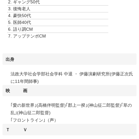
2.
ギャング50代
ー
3.
後悔老人
ヤ
4.
豪快50代
ー
5.
医師40代
6.
語り調CM
7.
アップテンポCM
出身
法政大学社会学部社会学科 中退 ・ 伊藤演劇研究所(伊藤正次氏
に11年間師事)
映 画
｢愛の新世界｣(高橋伴明監督)｢郡上一揆｣(神山征二郎監督)｢草の
乱｣(神山征二郎監督)
｢フロントライン｣（声）
Ｔ Ｖ