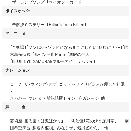
｢ザ・シンプソンズ｣｢ライオン・ガード｣
ボイスオｰバｰ
｢未解決ミステリー｣｢Hitler’s Teen Killers｣
ア ニ メ
｢百妖譜｣｢ゾン100〜ゾンビになるまでにしたい100のこと〜｣｢啄
木鳥探偵處｣｢ルパン三世Part5｣｢無限の住人｣
｢BLUE EYE SAMURAI/ブルーアイ・サムライ｣
ナレーション
Ｃ Ｘ｢ザ･ウィンズ･オブ･ゴッド～フィリピン人が愛した神風
～｣
スカパー｢マレｰシア雑踏訪問｣｢イン·ザ·ガレージ｣他
舞 台
芸術座｢渡る世間は鬼ばかり｣ 明治座｢花のひと深川亭｣ 劇
団希望舞台｢釈迦内柩唄｣｢みなし子｣｢焼け跡から｣ 他